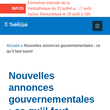
tivale de la
Fermeture estivale de la Maison des
F
du 31 juillet au 17 août
INFOS
Services publics Vasco de Gama du
m
verture le 18 août à 16h
3 au 21 août
i
nce
nicipal
ploi
ent
ie
administratives
 Projets
déchets
Accueil
»
Nouvelles annonces gouvernementales : ce
eunesse
nsultatifs
blics
nternationales – Jumelage
é
qu’il faut savoir
solidarité
 Patrimoine
Nouvelles
unicipaux
isée
annonces
iaux et d’animations
gouvernementales