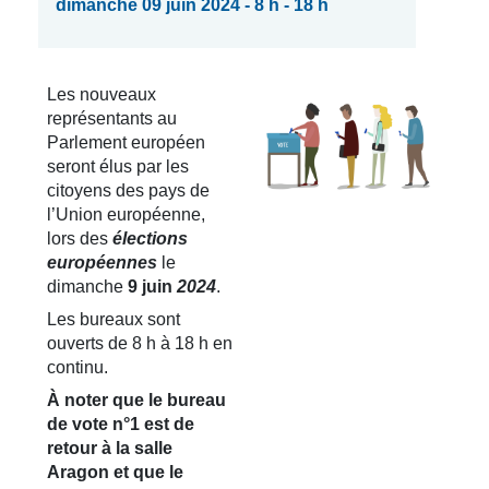
dimanche 09 juin 2024 - 8 h - 18 h
Les nouveaux
représentants au
Parlement européen
seront élus par les
citoyens des pays de
l’Union européenne,
lors des
élections
européennes
le
dimanche
9 juin
2024
.
Les bureaux sont
ouverts de 8 h à 18 h en
continu.
À noter que le bureau
de vote n°1 est de
retour à la salle
Aragon et que le