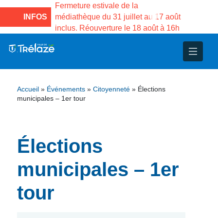
e la Maison des
Fermeture estivale de la
Fermeture
sco de Gama du
INFOS
médiathèque du 31 juillet au 17 août
Services 
inclus. Réouverture le 18 août à 16h
3 au 21 a
nce
nicipal
ploi
ent
ie
administratives
 Projets
déchets
Accueil
»
Événements
»
Citoyenneté
»
Élections
eunesse
nsultatifs
blics
nternationales – Jumelage
é
municipales – 1er tour
solidarité
 Patrimoine
Élections
unicipaux
isée
municipales – 1er
iaux et d’animations
tour