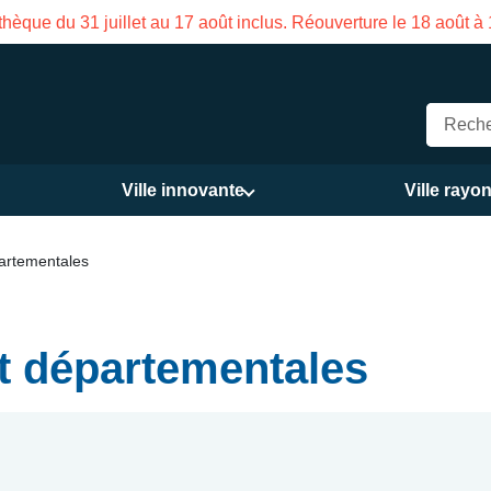
que du 31 juillet au 17 août inclus. Réouverture le 18 août à 16
Ville innovante
Ville rayo
partementales
et départementales