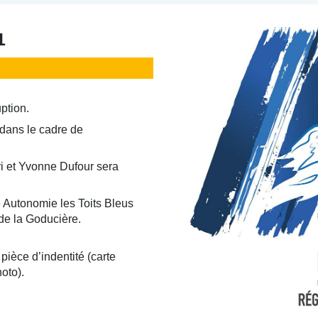
1
ption.
dans le cadre de
ri et Yvonne Dufour sera
e Autonomie les Toits Bleus
de la Goducière.
pièce d’indentité (carte
hoto).