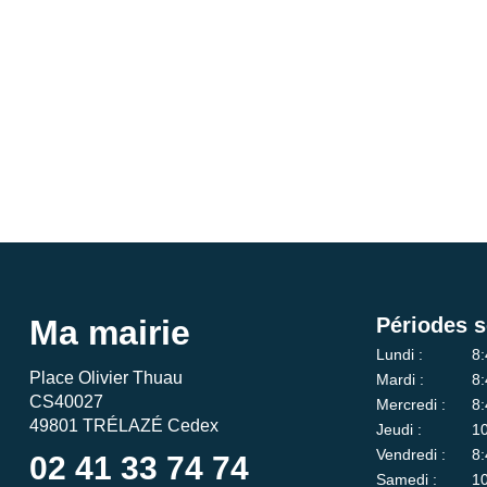
Ma mairie
Périodes s
Lundi :
8:
Place Olivier Thuau
Mardi :
8:
CS40027
Mercredi :
8:
49801 TRÉLAZÉ Cedex
Jeudi :
10
Vendredi :
8:
02 41 33 74 74
Samedi :
10