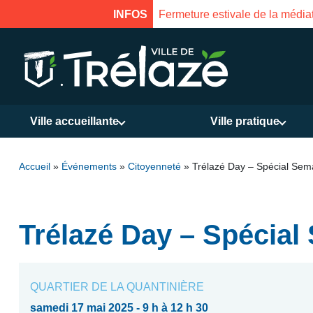
Fermeture estivale de la médiathèque du 31 j
INFOS
Ville accueillante
Ville pratique
Accueil
»
Événements
»
Citoyenneté
»
Trélazé Day – Spécial Sema
Trélazé Day – Spécial
QUARTIER DE LA QUANTINIÈRE
samedi 17 mai 2025 - 9 h à 12 h 30