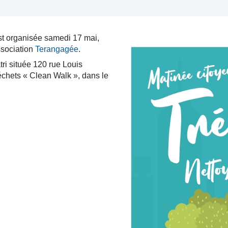
st organisée samedi 17 mai,
ssociation
Terangagée
.
tri située 120 rue Louis
échets « Clean Walk », dans le