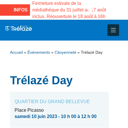
e la Maison des
Fermeture estivale de la
Fermeture
sco de Gama du
INFOS
médiathèque du 31 juillet au 17 août
Services 
inclus. Réouverture le 18 août à 16h
3 au 21 a
nce
nicipal
ploi
ent
ie
administratives
 Projets
déchets
Accueil
»
Événements
»
Citoyenneté
»
Trélazé Day
eunesse
nsultatifs
blics
nternationales – Jumelage
é
solidarité
 Patrimoine
Trélazé Day
unicipaux
isée
QUARTIER DU GRAND BELLEVUE
iaux et d’animations
Place Picasso
samedi 10 juin 2023 - 10 h 00 à 12 h 00