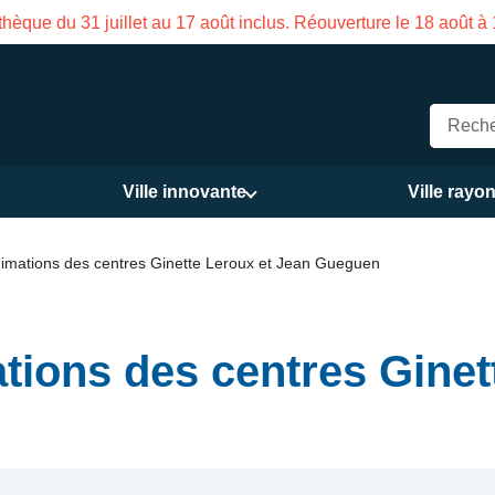
Fermeture estivale de la Maison des Services publics Vasco 
Ville innovante
Ville rayo
mations des centres Ginette Leroux et Jean Gueguen
ions des centres Ginett