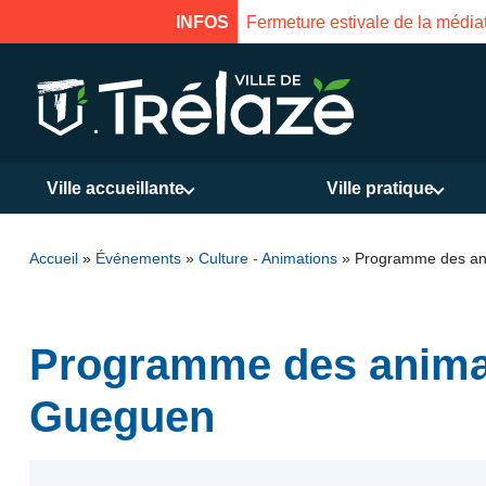
uverture le 18 août à 16h
INFOS
Ville accueillante
Ville pratique
Accueil
»
Événements
»
Culture - Animations
»
Programme des ani
Programme des animat
Gueguen