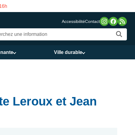
de Gama du 3 au 21 août
Accessibilité
Contact
nnante
Ville durable
e Leroux et Jean