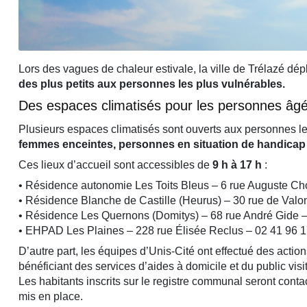
Lors des vagues de chaleur estivale, la ville de Trélazé dép
des plus petits aux personnes les plus vulnérables.
Des espaces climatisés pour les personnes âg
Plusieurs espaces climatisés sont ouverts aux personnes le
femmes enceintes, personnes en situation de handicap
Ces lieux d’accueil sont accessibles de
9 h à 17 h
:
• Résidence autonomie Les Toits Bleus – 6 rue Auguste Ch
• Résidence Blanche de Castille (Heurus) – 30 rue de Valo
• Résidence Les Quernons (Domitys) – 68 rue André Gide –
• EHPAD Les Plaines – 228 rue Élisée Reclus – 02 41 96 1
D’autre part, les équipes d’Unis-Cité ont effectué des acti
bénéficiant des services d’aides à domicile et du public visi
Les habitants inscrits sur le registre communal seront conta
mis en place.