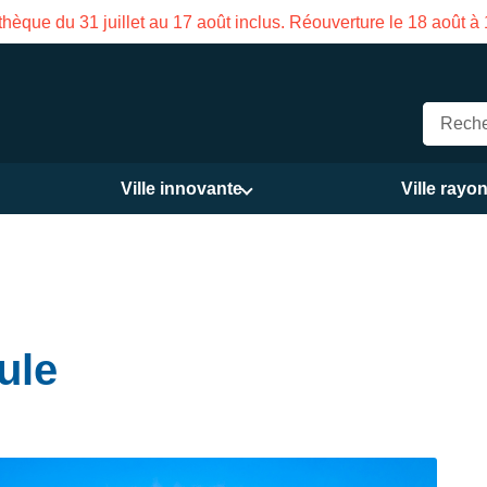
on des Services publics Vasco de Gama du 3 au 21 août
Ville innovante
Ville rayo
cule