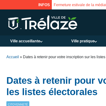
llet au 17 août inclus. Réouverture le 18 août à 16h
INFOS
Ville accueillante
Ville pratique
Accueil
»
Dates à retenir pour votre inscription sur les listes
Dates à retenir pour v
les listes électorales
CITOYENNETÉ