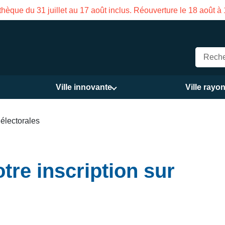
Fermeture estivale de la Maison de
Ville innovante
Ville rayo
 électorales
otre inscription sur