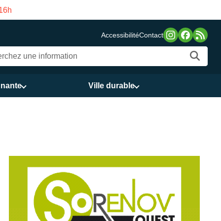
s Services publics Vasco de Gama du 3 au 21 août
Accessibilité
Contact
nnante
Ville durable