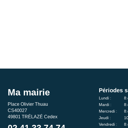
Ma mairie
Périodes s
Lundi :
8:
Place Olivier Thuau
Mardi :
8:
CS40027
Mercredi :
8:
49801 TRÉLAZÉ Cedex
Jeudi :
10
Vendredi :
8:
02 41 33 74 74